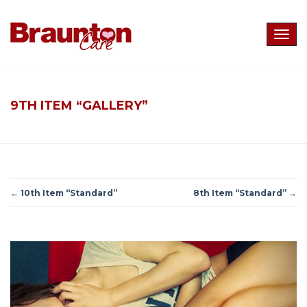
Togg
navig
9TH ITEM “GALLERY”
←
10th Item “Standard”
8th Item “Standard”
→