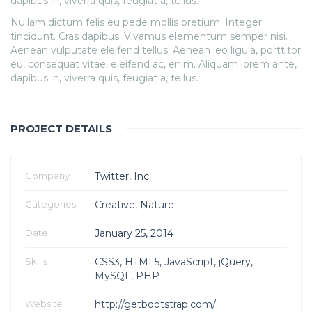
dapibus in, viverra quis, feugiat a, tellus.
Nullam dictum felis eu pede mollis pretium. Integer
tincidunt. Cras dapibus. Vivamus elementum semper nisi.
Aenean vulputate eleifend tellus. Aenean leo ligula, porttitor
eu, consequat vitae, eleifend ac, enim. Aliquam lorem ante,
dapibus in, viverra quis, feugiat a, tellus.
PROJECT DETAILS
Company
Twitter, Inc.
Categories
Creative
,
Nature
Date
January 25, 2014
Skills
CSS3
,
HTML5
,
JavaScript
,
jQuery
,
MySQL
,
PHP
Website
http://getbootstrap.com/